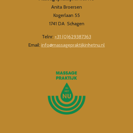
Anita Broersen
Kogerlaan 55
1741 DA Schagen
Telnr:
+31 (0)629387363
Email:
info@massagepraktijkinhetnu.nl