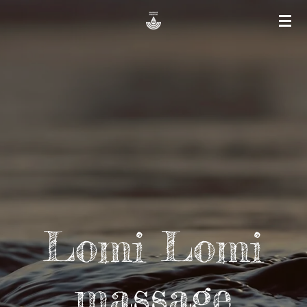
Ga
direct
naar
de
hoofdinhoud
Lomi Lomi
massage