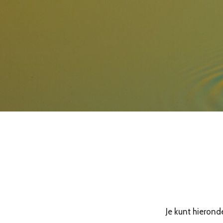
Je kunt hierond