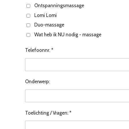
Ontspanningsmassage
Lomi Lomi
Duo-massage
Wat heb ik NU nodig - massage
Telefoonnr. *
Onderwerp:
Toelichting / Vragen: *