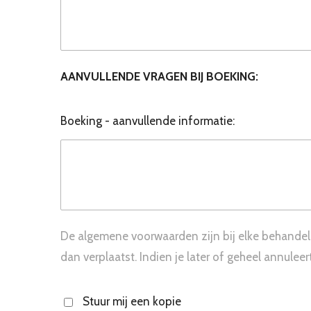
AANVULLENDE VRAGEN BIJ BOEKING:
Boeking - aanvullende informatie:
De algemene voorwaarden zijn bij elke behandeli
dan verplaatst. Indien je later of geheel annuleer
Stuur mij een kopie