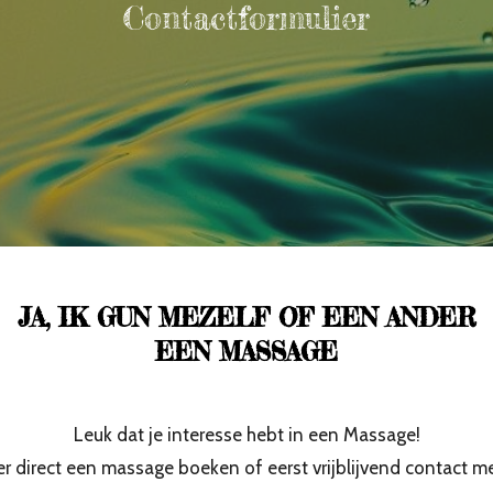
Contactformulier
JA, IK GUN MEZELF OF EEN ANDER
EEN MASSAGE
Leuk dat je interesse hebt in een Massage!
er direct een massage boeken of eerst vrijblijvend contact