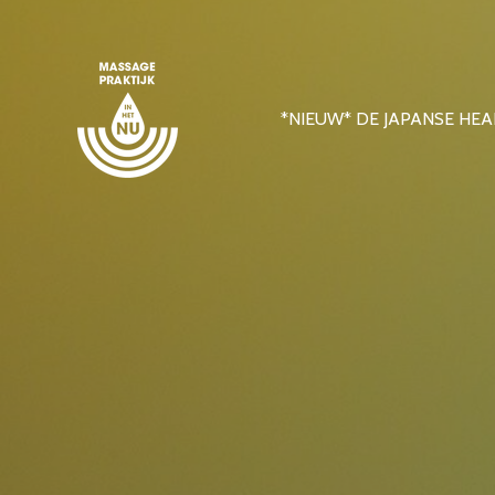
Ga
direct
naar
*NIEUW* DE JAPANSE HE
de
hoofdinhoud